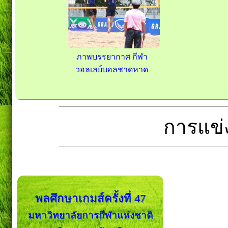
ภาพบรรยากาศ กีฬา
วอลเลย์บอลชาดหาด
การแข่ง
พลศึกษาเกมส์ครั้งที่ 47
มหาวิทยาลัยการกีฬาแห่งชาติ