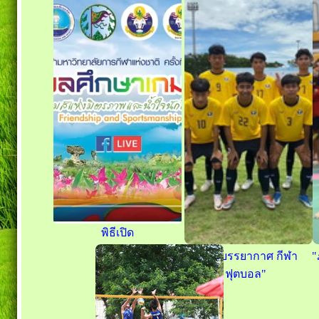
พิธีเปิด
"ภาพบรรยากาศ กีฬา
"
ฟุตบอล"