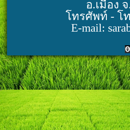
อ.เมือง จ
โทรศัพท์ - โ
E-mail: sara