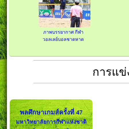
ภาพบรรยากาศ กีฬา
วอลเลย์บอลชาดหาด
การแข่ง
พลศึกษาเกมส์ครั้งที่ 47
มหาวิทยาลัยการกีฬาแห่งชาติ