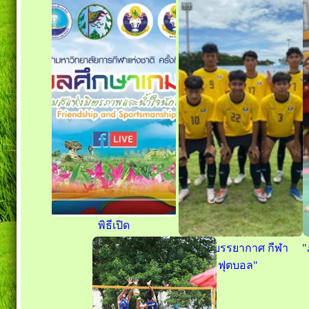
พิธีเปิด
"ภาพบรรยากาศ กีฬา
"
ฟุตบอล"