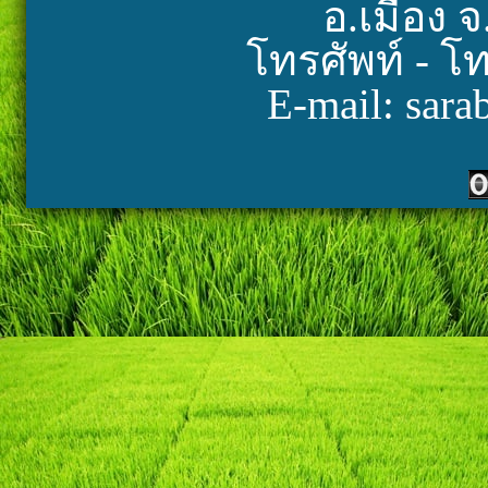
อ.เมือง จ
โทรศัพท์ - โ
E-mail: sara