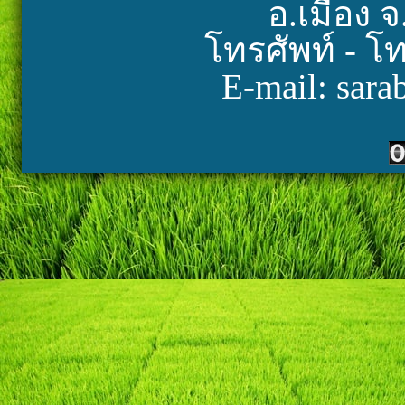
อ.เมือง จ
โทรศัพท์ - โ
E-mail: sara