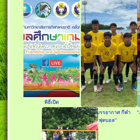
พิธีเปิด
"ภาพบรรยากาศ กีฬา
"
ฟุตบอล"