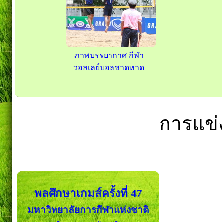
ภาพบรรยากาศ กีฬา
วอลเลย์บอลชาดหาด
การแข่ง
พลศึกษาเกมส์ครั้งที่ 47
มหาวิทยาลัยการกีฬาแห่งชาติ